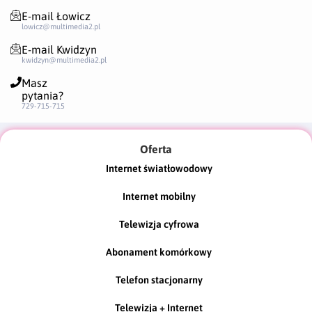
E-mail Łowicz
lowicz@multimedia2.pl
E-mail Kwidzyn
kwidzyn@multimedia2.pl
Masz
pytania?
729-715-715
Oferta
Internet światłowodowy
Internet mobilny
Telewizja cyfrowa
Abonament komórkowy
Telefon stacjonarny
Telewizja + Internet