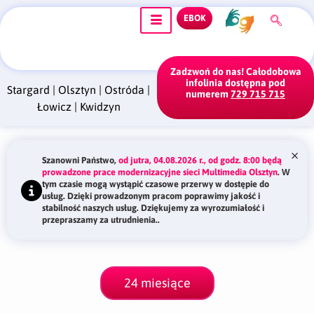
EBOK
Zadzwoń do nas! Całodobowa
infolinia dostępna pod
Stargard
|
Olsztyn
|
Ostróda
|
numerem
729 715 715
Łowicz
|
Kwidzyn
×
Szanowni Państwo,
od jutra, 04.08.2026 r., od godz. 8:00 będą
prowadzone prace modernizacyjne sieci Multimedia Olsztyn
. W
tym czasie mogą wystąpić czasowe przerwy w dostępie do
usług. Dzięki prowadzonym pracom poprawimy jakość i
stabilność naszych usług. Dziękujemy za wyrozumiałość i
przepraszamy za utrudnienia..
24 miesiące